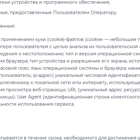
тики устройства и программного обеспечения;
ные, предоставленные Пользователем Оператору.
анные:
 применением куки (cookie)-файлов (cookie» — небольшие 
ере пользователей с целью анализа их пользовательской 
сведения о местоположении; тип и версия операционной си
я браузера; тип устройства и разрешение его экрана; исто
часовой пояс; язык операционной системы и браузера; каки
пользователь; ip-адрес( уникальный числовой идентификат
дключённому к локальной сети или интернету, использующ
мя просмотра веб-страницы; URL (уникальный адрес ресурса 
ницы); User Agent (идентификационная строка клиентского
ьности использования сервиса.
ываются в течение срока, необходимого для достижения ц