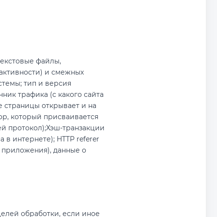
текстовые файлы,
активности) и смежных
стемы; тип и версия
чник трафика (с какого сайта
е страницы открывает и на
ор, который присваивается
ей протокол);Хэш-транзакции
в интернете); HTTP referer
 приложения), данные о
елей обработки, если иное