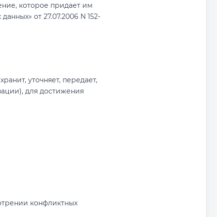
чение, которое придает им
нных» от 27.07.2006 N 152-
ранит, уточняет, передает,
зации), для достижения
мотрении конфликтных