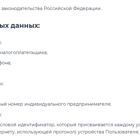
 законодательства Российской Федерации.
ых данных:
;
налогоплательщика;
фона;
ы;
ный номер индивидуального предпринимателя;
;
исловой идентификатор, который присваивается каждому у
ернету, использующей протокол) устройства Пользователя;