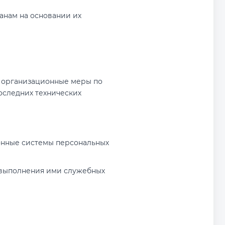
анам на основании их
и организационные меры по
оследних технических
онные системы персональных
 выполнения ими служебных